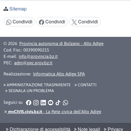
Sitemap
Condividi
Condividi
Condividi
Condividi:
© 2026
Provincia autonoma di Bolzano - Alto Adige
Cod. Fisc.: 00390090215
E-mail:
info@provincia.bz.it
PEC:
adm@pec.prov.bz.it
Realizzazione:
Informatica Alto Adige SPA
AMMINISTRAZIONE TRASPARENTE
CONTATTI
SEGNALA UN PROBLEMA
Facebook
Instagram
LinkedIn
YouTube
TikTok
WhatsApp
Seguici su
myCIVIS.civis.bz.it
- La Rete civica dell’Alto Adige
Dichiarazione di accessibilità
Note legali
Privacy